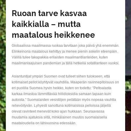
Ruoan tarve kasvaa
kaikkialla – mutta
maatalous heikkenee
Globaalissa maailmassa ruokaa tarvitaan joka päivä yhä enemmän.
Elinkeinona maatalous kehittyy ja menee pienin askelin eteenpäin.
Välillä tulee takapakkia erilaisten maailmantilanteiden, kuten
maailmanlaajuisen pandemian ja tällä hetkellä sotatilanteen vuoksi.
Asiantuntijat ympäri Suomen ovat tulleet siihen tulokseen, että
kotimaiset pellot köyhtyvät vauhdilla. Maaperän ravinnepitoisuus on
eri puolilla Suomea hyvin heikko, kuten on todettu: ”Peltoalasta
karkaa ilmastoa lämmittävää hiilidioksidia samaan tapaan kuin
autoista.” Suomalaisten vesistöjen pelätään myös nopeaa vauhtia
rehevöityvän. Lyhyesti sanottuna kotimaisissa pelloissa jäljellä
olevat ravinteet menevät koko ajan hukkaan. Seuraavassa
muutamia ajatuksia siitä, minkälainen muutos suomalaisella
maataloudella on lähivuosina edessään.