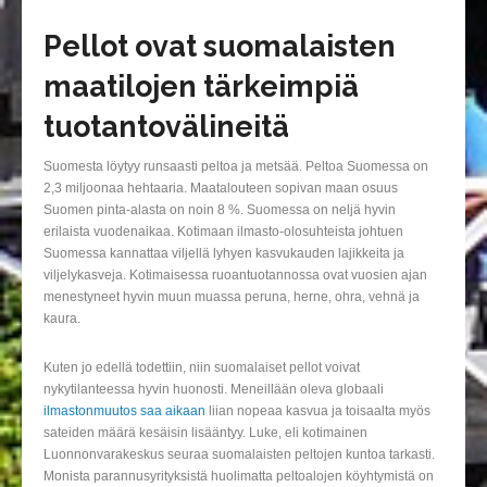
Pellot ovat suomalaisten
maatilojen tärkeimpiä
tuotantovälineitä
Suomesta löytyy runsaasti peltoa ja metsää. Peltoa Suomessa on
2,3 miljoonaa hehtaaria. Maatalouteen sopivan maan osuus
Suomen pinta-alasta on noin 8 %. Suomessa on neljä hyvin
erilaista vuodenaikaa. Kotimaan ilmasto-olosuhteista johtuen
Suomessa kannattaa viljellä lyhyen kasvukauden lajikkeita ja
viljelykasveja. Kotimaisessa ruoantuotannossa ovat vuosien ajan
menestyneet hyvin muun muassa peruna, herne, ohra, vehnä ja
kaura.
Kuten jo edellä todettiin, niin suomalaiset pellot voivat
nykytilanteessa hyvin huonosti. Meneillään oleva globaali
ilmastonmuutos saa aikaan
liian nopeaa kasvua ja toisaalta myös
sateiden määrä kesäisin lisääntyy. Luke, eli kotimainen
Luonnonvarakeskus seuraa suomalaisten peltojen kuntoa tarkasti.
Monista parannusyrityksistä huolimatta peltoalojen köyhtymistä on