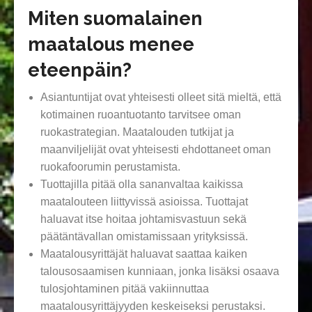
Miten suomalainen
maatalous menee
eteenpäin?
Asiantuntijat ovat yhteisesti olleet sitä mieltä, että
kotimainen ruoantuotanto tarvitsee oman
ruokastrategian. Maatalouden tutkijat ja
maanviljelijät ovat yhteisesti ehdottaneet oman
ruokafoorumin perustamista.
Tuottajilla pitää olla sananvaltaa kaikissa
maatalouteen liittyvissä asioissa. Tuottajat
haluavat itse hoitaa johtamisvastuun sekä
päätäntävallan omistamissaan yrityksissä.
Maatalousyrittäjät haluavat saattaa kaiken
talousosaamisen kunniaan, jonka lisäksi osaava
tulosjohtaminen pitää vakiinnuttaa
maatalousyrittäjyyden keskeiseksi perustaksi.