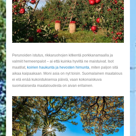
Perunoiden istutus, rikkaruohojen kitkentä porkkanamaalla ja
valmiit herneenpalot – ai että kuinka hyviltä ne maistuivat. Isot
maatilat,
koirien haukunta ja hevosten hirnunta
, miten paljon sitä
aikaa kaipaakaan. Moni asia on nyt toisin. Suomalainen maatalous
ei elä enää kukoistuksensa päiviä, vaan kokonaiskuva
suomalaisesta maataloudesta on aivan erilainen.