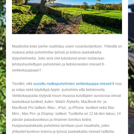
Maatiloilla koko perhe osallistuu usein ruoantuotantoon. Yhteyttä on
mukava pitää puhelimitse työssä ja kotona laadukkailla
älypuhelimella. Joko sinä olet tutustunut aivan loistavaan
tehdashuollettujen puhelimien ja tietokoneiden mresell.fi -
verkkokauppaan?
Tiesitkö, että
suosittu matkapuhelimien verkkokauppa mresell.fi
myy
ja ostaa sekä käytettyjä Apple -puhelimia että tietokoneita.
Verkkokaupasta löytyvät muun muassa kuluttajien suosiossa olevat
laadukkaat tuotteet, kuten: Watch Älykello, MacBook Air- ja
MacBook Pro laitteet, iMac-, iPad,- ja iPhone -tuotteet sekä Mac
Mini-, Mac Pro- ja Display -laitteet. Tuotteilla on 12 kk:den takuu, 14
päivän palautusoikeus ja ilmainen toimitus kotiisi.
Huippulaadukkaita puhelimia tarvitaan juuri maatilalla, joten
yhteydet kuntoon kotona ja työssä laadukkailla mresell laitteilla.