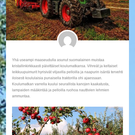
Yhä useampi maaseudulla asunut suomalainen muistaa
kristallinkirkkaasti päivittäiset koulumatkansa. Vihreät ja keltaiset
leikkuupuimurit hyrisivät viljavilla pelloilla ja naapurin isäntä tervehti
iloisesti koululaisia punaisella traktorilla ohi ajaessaan.
Koulumatkan varrella kuului seurallista kanojen kaakatusta,
lampaiden määkintää ja pelloilla ruohoa nauttivien lehmien
ammuntaa.