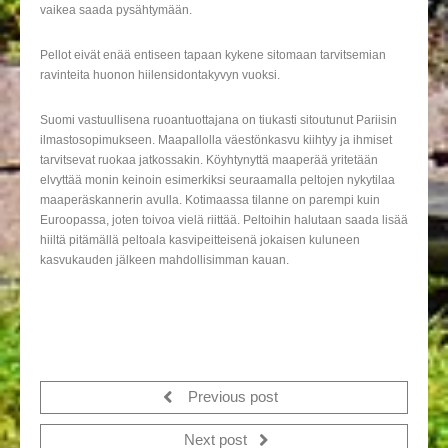
vaikea saada pysähtymään.
Pellot eivät enää entiseen tapaan kykene sitomaan tarvitsemian
ravinteita huonon hiilensidontakyvyn vuoksi.
Suomi vastuullisena ruoantuottajana on tiukasti sitoutunut Pariisin
ilmastosopimukseen. Maapallolla väestönkasvu kiihtyy ja ihmiset
tarvitsevat ruokaa jatkossakin. Köyhtynyttä maaperää yritetään
elvyttää monin keinoin esimerkiksi seuraamalla peltojen nykytilaa
maaperäskannerin avulla. Kotimaassa tilanne on parempi kuin
Euroopassa, joten toivoa vielä riittää. Peltoihin halutaan saada lisää
hiiltä pitämällä peltoala kasvipeitteisenä jokaisen kuluneen
kasvukauden jälkeen mahdollisimman kauan.
Previous post
Next post