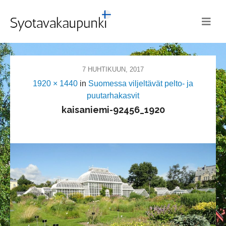
7 HUHTIKUUN, 2017
1920 × 1440
in
Suomessa viljeltävät pelto- ja
puutarhakasvit
kaisaniemi-92456_1920